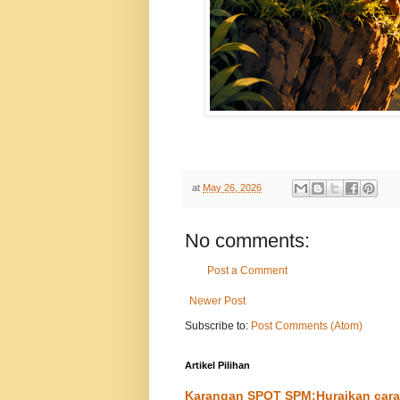
at
May 26, 2026
No comments:
Post a Comment
Newer Post
Subscribe to:
Post Comments (Atom)
Artikel Pilihan
Karangan SPOT SPM:Huraikan cara-