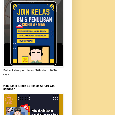
Daftar kelas penulisan SPM dan UASA
saya
Perlukan e-komik Leftenan Adnan Wira
Bangsa?