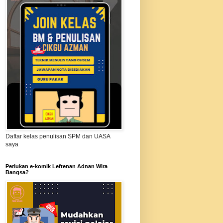
Daftar kelas penulisan SPM dan UASA
saya
Perlukan e-komik Leftenan Adnan Wira
Bangsa?