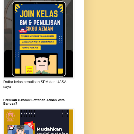
Daftar kelas penulisan SPM dan UASA
saya
Perlukan e-komik Leftenan Adnan Wira
Bangsa?